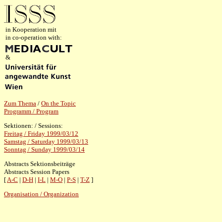
in Kooperation mit
in co-operation with:
&
Zum Thema
/
On the Topic
Programm / Program
Sektionen: / Sessions:
Freitag / Friday 1999/03/12
Samstag / Saturday 1999/03/13
Sonntag / Sunday 1999/03/14
Abstracts Sektionsbeiträge
Abstracts Session Papers
[
A-C
|
D-H
|
I-L
|
M-O
|
P-S
|
T-Z
]
Organisation / Organization